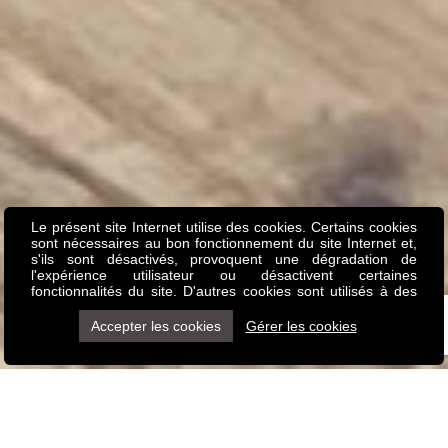
Le présent site Internet utilise des cookies. Certains cookies
sont nécessaires au bon fonctionnement du site Internet et,
s'ils sont désactivés, provoquent une dégradation de
l'expérience utilisateur ou désactivent certaines
fonctionnalités du site. D'autres cookies sont utilisés à des
fins d'analyse ou de marketing. Les cookies nous permettent
de personnaliser le contenu et les annonces, d'offrir des
Accepter les cookies
Gérer les cookies
fonctionnalités relatives aux médias sociaux et d'analyser
notre trafic. Nous partageons également des informations
sur l'utilisation de notre site avec nos partenaires de médias
sociaux, de publicité et d'analyse, qui peuvent combiner
celles-ci avec d'autres informations que vous leur avez
fournies ou qu'ils ont collectées lors de votre utilisation de
leurs services. Vous pouvez tout à fait les refuser si vous le