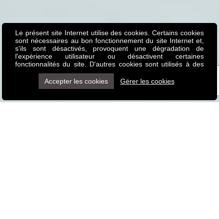
Le présent site Internet utilise des cookies. Certains cookies
sont nécessaires au bon fonctionnement du site Internet et,
s'ils sont désactivés, provoquent une dégradation de
l'expérience utilisateur ou désactivent certaines
fonctionnalités du site. D'autres cookies sont utilisés à des
fins d'analyse ou de marketing. Les cookies nous permettent
de personnaliser le contenu et les annonces, d'offrir des
Accepter les cookies
Gérer les cookies
fonctionnalités relatives aux médias sociaux et d'analyser
notre trafic. Nous partageons également des informations
sur l'utilisation de notre site avec nos partenaires de médias
sociaux, de publicité et d'analyse, qui peuvent combiner
celles-ci avec d'autres informations que vous leur avez
fournies ou qu'ils ont collectées lors de votre utilisation de
leurs services. Vous pouvez tout à fait les refuser si vous le
souhaitez.
Photos